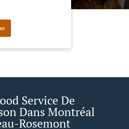
er
Food Service De
ison Dans Montréal
eau-Rosemont