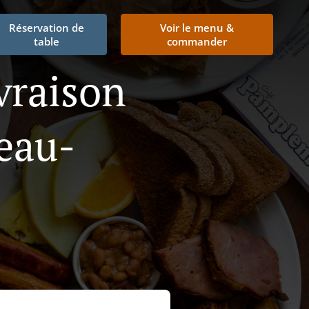
Réservation de
Voir le menu &
table
commander
vraison
eau-