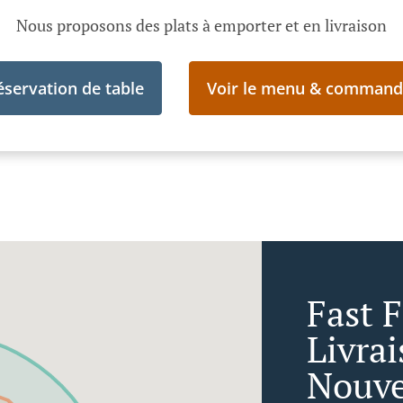
Nous proposons des plats à emporter et en livraison
éservation de table
Voir le menu & command
Fast 
Livra
Nouv