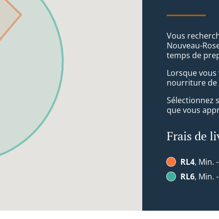
Vous recherch
Nouveau-Rosem
temps de prep
Lorsque vous v
nourriture de
Sélectionnez 
que vous appré
Frais de l
RL4
, Min. 
RL6
, Min. 