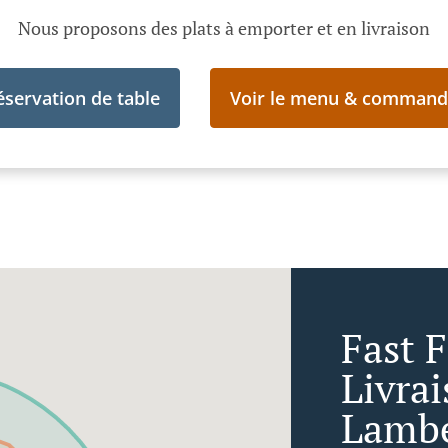
Nous proposons des plats à emporter et en livraison
éservation de table
Voir le menu & command
Fast 
Livra
Lambe