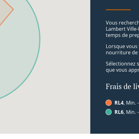
Vous recherche
Lambert Ville-
temps de prep
Lorsque vous v
nourriture de
Sélectionnez 
que vous appré
Frais de l
RL4
, Min. 
RL6
, Min. 