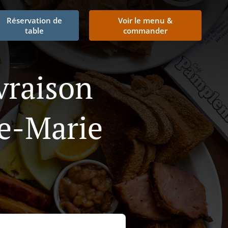
Réservation de
Voir le menu &
table
commander
vraison
le-Marie